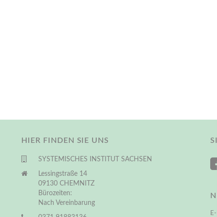
HIER FINDEN SIE UNS
S
SYSTEMISCHES INSTITUT SACHSEN
Lessingstraße 14
09130 CHEMNITZ
Bürozeiten:
N
Nach Vereinbarung
E-