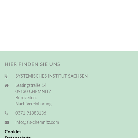
HIER FINDEN SIE UNS
SYSTEMISCHES INSTITUT SACHSEN
Lessingstraße 14
09130 CHEMNITZ
Bürozeiten:
Nach Vereinbarung
0371 91883136
info@sis-chemnitz.com
Cookies