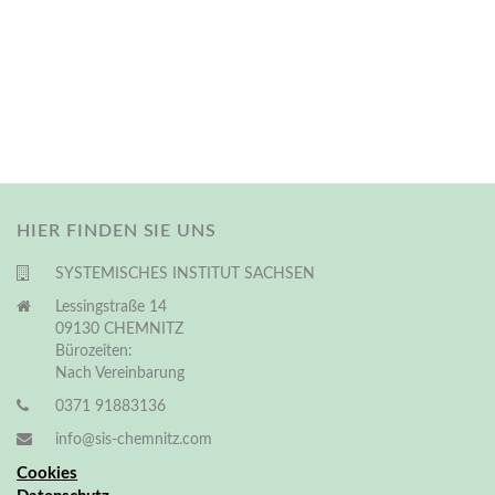
HIER FINDEN SIE UNS
SYSTEMISCHES INSTITUT SACHSEN
Lessingstraße 14
09130 CHEMNITZ
Bürozeiten:
Nach Vereinbarung
0371 91883136
info@sis-chemnitz.com
Cookies